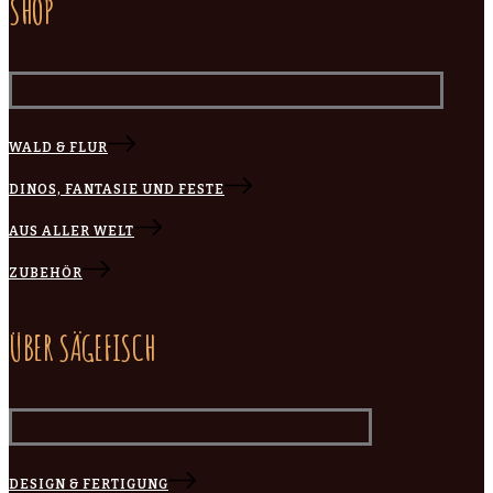
SHOP
WALD & FLUR
DINOS, FANTASIE UND FESTE
AUS ALLER WELT
ZUBEHÖR
ÜBER SÄGEFISCH
DESIGN & FERTIGUNG