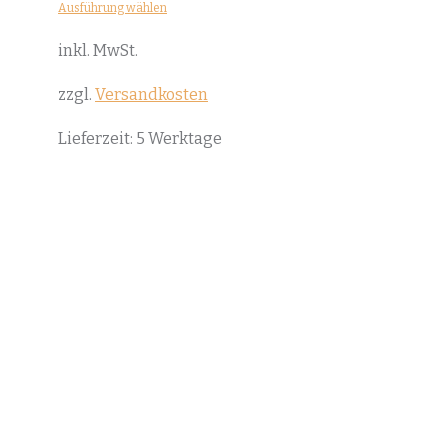
Ausführung wählen
Dieses
inkl. MwSt.
Produkt
weist
zzgl.
Versandkosten
mehrere
Lieferzeit:
5 Werktage
Varianten
auf.
Die
Optionen
können
auf
der
Produktseite
gewählt
werden