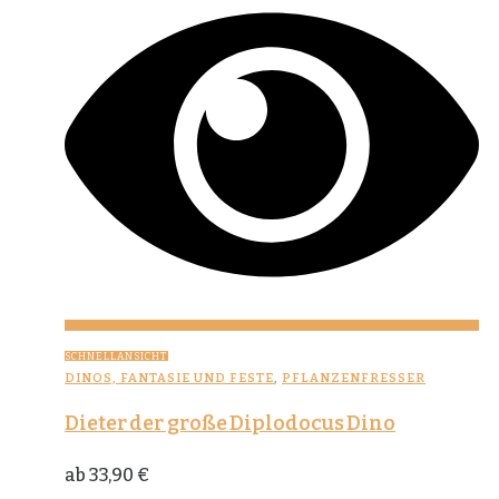
SCHNELLANSICHT
DINOS, FANTASIE UND FESTE
,
PFLANZENFRESSER
Dieter der große Diplodocus Dino
ab
33,90
€