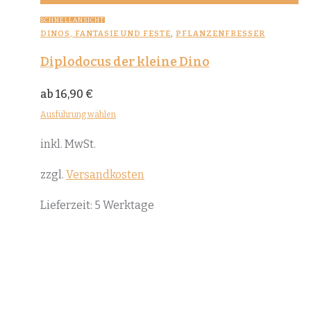
SCHNELLANSICHT
DINOS, FANTASIE UND FESTE
,
PFLANZENFRESSER
Diplodocus der kleine Dino
ab
16,90
€
Ausführung wählen
Dieses
inkl. MwSt.
Produkt
weist
zzgl.
Versandkosten
mehrere
Lieferzeit:
5 Werktage
Varianten
auf.
Die
Optionen
können
auf