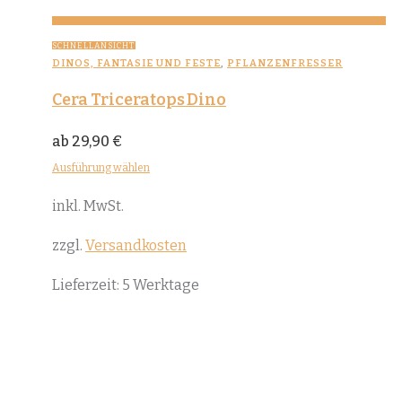
SCHNELLANSICHT
DINOS, FANTASIE UND FESTE
,
PFLANZENFRESSER
Cera Triceratops Dino
ab
29,90
€
Ausführung wählen
Dieses
inkl. MwSt.
Produkt
weist
zzgl.
Versandkosten
mehrere
Lieferzeit:
5 Werktage
Varianten
auf.
Die
Optionen
können