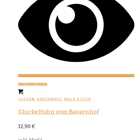
SCHNELLANSICHT
OSTERN
,
BAUERNHOF
,
WALD & FLUR
Glucke Huhn vom Bauernhof
12,90
€