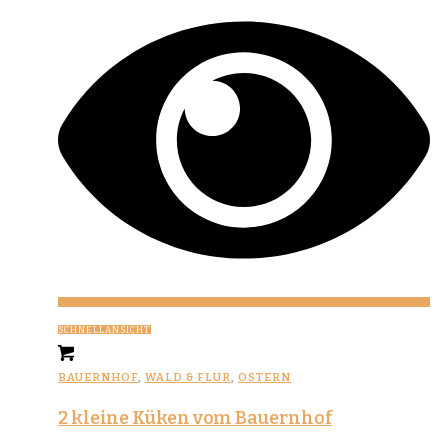
SCHNELLANSICHT
BAUERNHOF
,
WALD & FLUR
,
OSTERN
2 kleine Küken vom Bauernhof