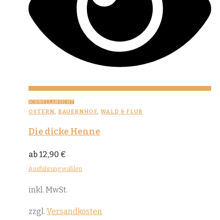
SCHNELLANSICHT
OSTERN
,
BAUERNHOF
,
WALD & FLUR
Die dicke Henne
ab
12,90
€
Ausführung wählen
Dieses
inkl. MwSt.
Produkt
weist
zzgl.
Versandkosten