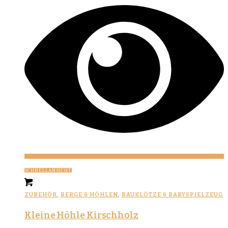
SCHNELLANSICHT
ZUBEHÖR
,
BERGE & HÖHLEN
,
BAUKLÖTZE & BABYSPIELZEUG
Kleine Höhle Kirschholz