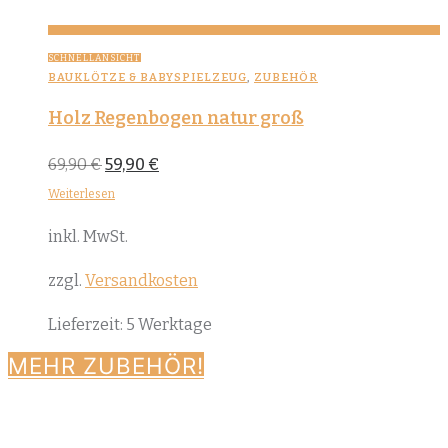
SCHNELLANSICHT
BAUKLÖTZE & BABYSPIELZEUG
,
ZUBEHÖR
Holz Regenbogen natur groß
Ursprünglicher
Aktueller
69,90
€
59,90
€
Preis
Preis
war:
ist:
Weiterlesen
69,90 €
59,90 €.
inkl. MwSt.
zzgl.
Versandkosten
Lieferzeit:
5 Werktage
MEHR ZUBEHÖR!