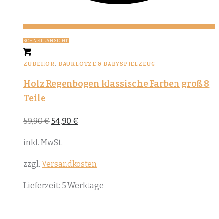
SCHNELLANSICHT
ZUBEHÖR
,
BAUKLÖTZE & BABYSPIELZEUG
Holz Regenbogen klassische Farben groß 8
Teile
Ursprünglicher
Aktueller
59,90
€
54,90
€
Preis
Preis
war:
ist:
inkl. MwSt.
59,90 €
54,90 €.
zzgl.
Versandkosten
Lieferzeit:
5 Werktage