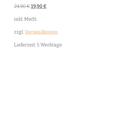
Ursprünglicher
Aktueller
24,90
€
19,90
€
Preis
Preis
war:
ist:
inkl. MwSt.
24,90 €
19,90 €.
zzgl.
Versandkosten
Lieferzeit:
5 Werktage