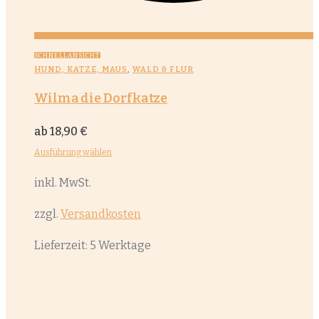
SCHNELLANSICHT
HUND, KATZE, MAUS
,
WALD & FLUR
Wilma die Dorfkatze
ab
18,90
€
Ausführung wählen
Dieses
inkl. MwSt.
Produkt
weist
zzgl.
Versandkosten
mehrere
Lieferzeit:
5 Werktage
Varianten
auf.
Die
Optionen