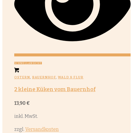
SCHNELLANSICHT
OSTERN
,
BAUERNHOF
,
WALD & FLUR
2 kleine Küken vom Bauernhof
13,90
€
inkl. MwSt.
zzgl.
Versandkosten