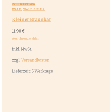
SCHNELLANSICHT
WALD
,
WALD & FLUR
Kleiner Braunbär
11,90
€
Ausführung wählen
Dieses
inkl. MwSt.
Produkt
weist
zzgl.
Versandkosten
mehrere
Lieferzeit:
5 Werktage
Varianten
auf.
Die
Optionen
können
auf