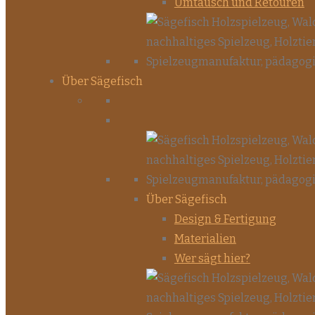
Umtausch und Retouren
Über Sägefisch
Über Sägefisch
Design & Fertigung
Materialien
Wer sägt hier?