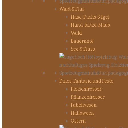
Wald & Flur
Hase, Fuchs & Igel
Hund, Katze, Maus
Wald
Bauernhof
See & Fluss
Dinos, Fantasie und Feste
Fleischfresser
Pflanzenfresser
Fabelwesen
Halloween
Ostern