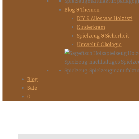
Blog & Themen
DIY & Alles was Holz ist!
Kinderkram
Spielzeug & Sicherheit
Umwelt & Ökologie
Blog
Sale
0