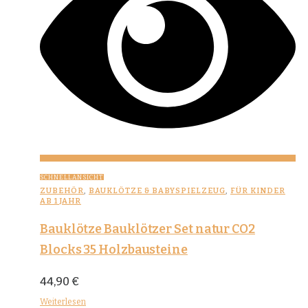
SCHNELLANSICHT
ZUBEHÖR
,
BAUKLÖTZE & BABYSPIELZEUG
,
FÜR KINDER
AB 1 JAHR
Bauklötze Bauklötzer Set natur CO2
Blocks 35 Holzbausteine
44,90
€
Weiterlesen