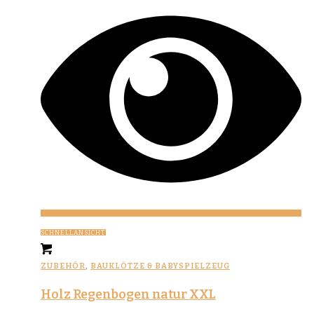
SCHNELLANSICHT
ZUBEHÖR
,
BAUKLÖTZE & BABYSPIELZEUG
Holz Regenbogen natur XXL