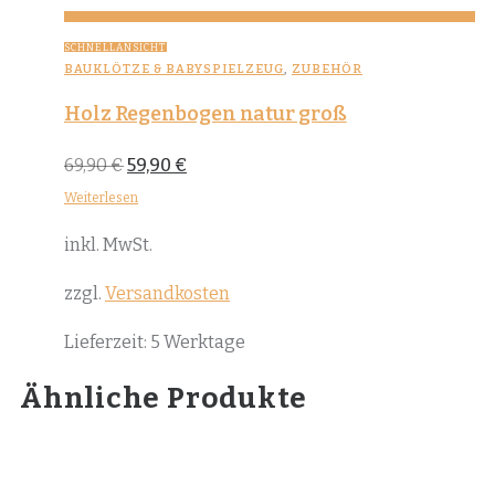
SCHNELLANSICHT
BAUKLÖTZE & BABYSPIELZEUG
,
ZUBEHÖR
Holz Regenbogen natur groß
Ursprünglicher
Aktueller
69,90
€
59,90
€
Preis
Preis
war:
ist:
Weiterlesen
69,90 €
59,90 €.
inkl. MwSt.
zzgl.
Versandkosten
Lieferzeit:
5 Werktage
Ähnliche Produkte