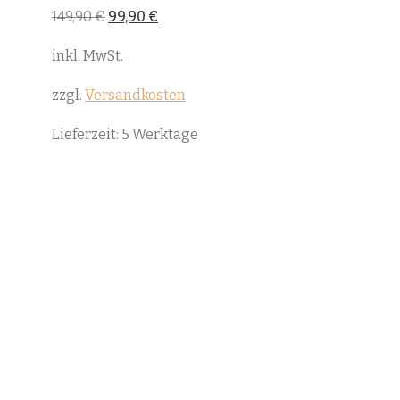
Ursprünglicher
Aktueller
149,90
€
99,90
€
Preis
Preis
war:
ist:
inkl. MwSt.
149,90 €
99,90 €.
zzgl.
Versandkosten
Lieferzeit:
5 Werktage