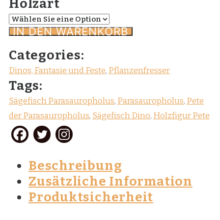
Holzart
IN DEN WARENKORB
Categories:
Dinos, Fantasie und Feste
,
Pflanzenfresser
Tags:
Sägefisch Parasauropholus
,
Parasauropholus
,
Pete
der Parasauropholus
,
Sägefisch Dino
,
Holzfigur Pete
Beschreibung
Zusätzliche Information
Produktsicherheit