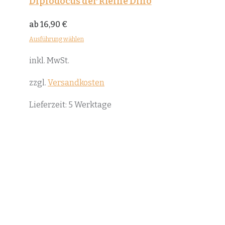
Diplodocus der kleine Dino
ab
16,90
€
Ausführung wählen
Dieses
inkl. MwSt.
Produkt
weist
zzgl.
Versandkosten
mehrere
Lieferzeit:
5 Werktage
Varianten
auf.
Die
Optionen
können
auf
der
Produktseite
gewählt