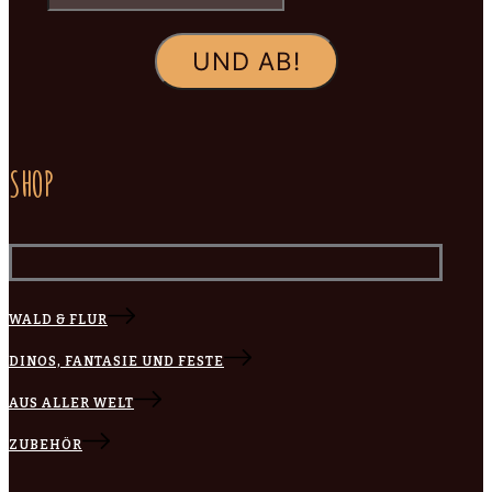
SHOP
WALD & FLUR
DINOS, FANTASIE UND FESTE
AUS ALLER WELT
ZUBEHÖR