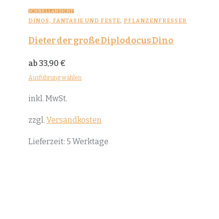
SCHNELLANSICHT
DINOS, FANTASIE UND FESTE
,
PFLANZENFRESSER
Dieter der große Diplodocus Dino
ab
33,90
€
Ausführung wählen
Dieses
inkl. MwSt.
Produkt
weist
zzgl.
Versandkosten
mehrere
Lieferzeit:
5 Werktage
Varianten
auf.
Die
Optionen
können
auf