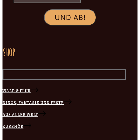
SHOP
WALD & FLUR
DINOS, FANTASIE UND FESTE
AUS ALLER WELT
ZUBEHÖR