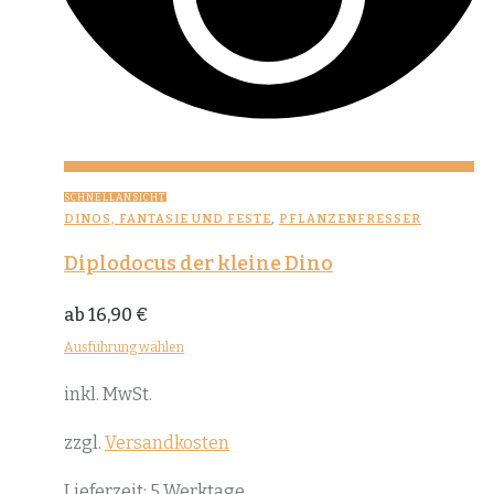
SCHNELLANSICHT
DINOS, FANTASIE UND FESTE
,
PFLANZENFRESSER
Diplodocus der kleine Dino
ab
16,90
€
Ausführung wählen
Dieses
inkl. MwSt.
Produkt
weist
zzgl.
Versandkosten
mehrere
Lieferzeit:
5 Werktage