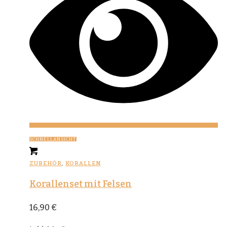
SCHNELLANSICHT
ZUBEHÖR
,
KORALLEN
Korallenset mit Felsen
16,90
€