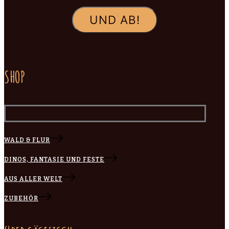
SHOP
WALD & FLUR
DINOS, FANTASIE UND FESTE
AUS ALLER WELT
ZUBEHÖR