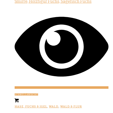
SCHNELLANSICHT
HASE, FUCHS & IGEL
,
WALD
,
WALD & FLUR