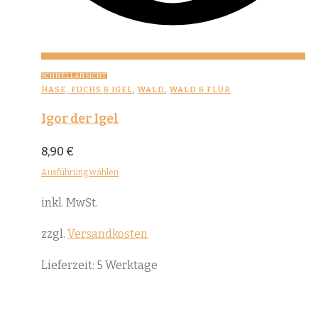
SCHNELLANSICHT
HASE, FUCHS & IGEL
,
WALD
,
WALD & FLUR
Igor der Igel
8,90
€
Ausführung wählen
Dieses
inkl. MwSt.
Produkt
weist
zzgl.
Versandkosten
mehrere
Lieferzeit:
5 Werktage
Varianten
auf.
Die