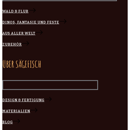
WALD & FLUR
DINOS, FANTASIE UND FESTE
AUS ALLER WELT
ZUBEHÖR
ÜBER SÄGEFISCH
DESIGN & FERTIGUNG
MATERIALIEN
BLOG