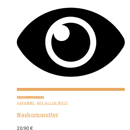
SCHNELLANSICHT
SAVANNE
,
AUS ALLER WELT
Nashornmutter
20,90
€