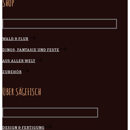
SHOP
WALD & FLUR
DINOS, FANTASIE UND FESTE
AUS ALLER WELT
ZUBEHÖR
ÜBER SÄGEFISCH
DESIGN & FERTIGUNG