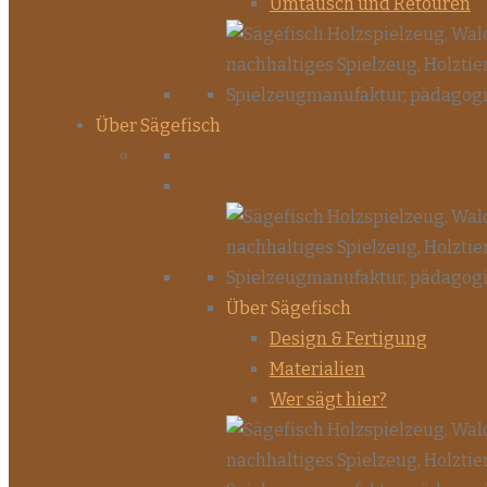
Umtausch und Retouren
Über Sägefisch
Über Sägefisch
Design & Fertigung
Materialien
Wer sägt hier?