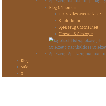
Blog & Themen
DIY & Alles was Holz ist!
Kinderkram
Spielzeug & Sicherheit
Umwelt & Ökologie
Blog
Sale
0