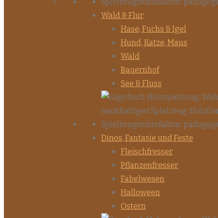
Wald & Flur
Hase, Fuchs & Igel
Hund, Katze, Maus
Wald
Bauernhof
See & Fluss
Dinos, Fantasie und Feste
Fleischfresser
Pflanzenfresser
Fabelwesen
Halloween
Ostern