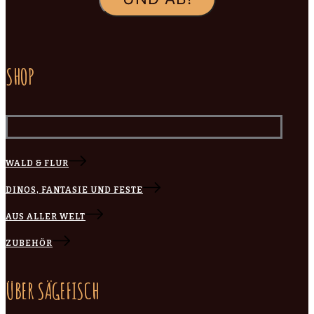
SHOP
WALD & FLUR
DINOS, FANTASIE UND FESTE
AUS ALLER WELT
ZUBEHÖR
ÜBER SÄGEFISCH