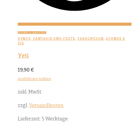
SCHNELLANSICHT
DINOS, FANTASIE UND FESTE
,
FABELWESEN
,
SCHNEE &
EIS
Yeti
19,90
€
Ausführung wählen
Dieses
inkl. MwSt.
Produkt
weist
zzgl.
Versandkosten
mehrere
Lieferzeit:
5 Werktage
Varianten
auf.