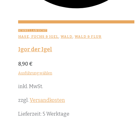
SCHNELLANSICHT
HASE, FUCHS & IGEL
,
WALD
,
WALD & FLUR
Igor der Igel
8,90
€
Ausführung wählen
Dieses
inkl. MwSt.
Produkt
weist
zzgl.
Versandkosten
mehrere
Lieferzeit:
5 Werktage
Varianten
auf.
Die