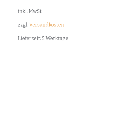
Dieses
inkl. MwSt.
Produkt
weist
zzgl.
Versandkosten
mehrere
Lieferzeit:
5 Werktage
Varianten
auf.
Die
Optionen
können
auf
der
Produktseite
gewählt
werden