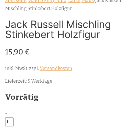
Startseite
/
Wald & Flur
/
Hund, Katze, Maus
/
Jack Russell
Mischling Stinkebert Holzfigur
Jack Russell Mischling
Stinkebert Holzfigur
15,90
€
inkl. MwSt.
zzgl.
Versandkosten
Lieferzeit:
5 Werktage
Vorrätig
-
Jack