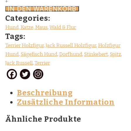
Russell
+
IN DEN WARENKORB
Mischling
Stinkebert
Categories:
Holzfigur
Hund, Katze, Maus
,
Wald & Flur
Menge
Tags:
Terrier Holzfigur
,
Jack Russell Holzfigur
,
Holzfigur
Hund
,
Sägefisch Hund
,
Dorfhund
,
Stinkebert
,
Spitz
,
Jack Russell
,
Terrier
Beschreibung
Zusätzliche Information
Ähnliche Produkte