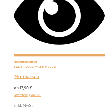
SCHNELLANSICHT
SEE & FLUSS
,
WALD & FLUR
Minibarsch
ab
13,90
€
Ausführung wählen
Dieses
inkl. MwSt.
Produkt