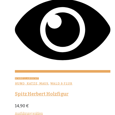
SCHNELLANSICHT
HUND, KATZE, MAUS
,
WALD & FLUR
Spitz Herbert Holzfigur
14,90
€
Ausführung wählen