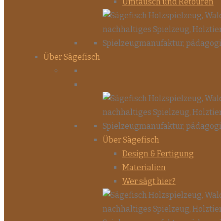
Umtausch und Retouren
Über Sägefisch
Über Sägefisch
Design & Fertigung
Materialien
Wer sägt hier?