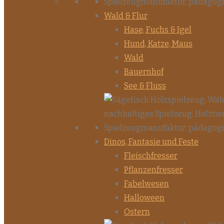
Wald & Flur
Hase, Fuchs & Igel
Hund, Katze, Maus
Wald
Bauernhof
See & Fluss
Dinos, Fantasie und Feste
Fleischfresser
Pflanzenfresser
Fabelwesen
Halloween
Ostern