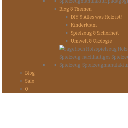
Blog & Themen
DIY & Alles was Holz ist!
Kinderkram
Spielzeug & Sicherheit
Umwelt & Ökologie
Blog
Sale
0