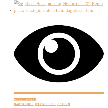
SCHNELLANSICHT
BAUERNHOF
,
WALD & FLUR
,
OSTERN