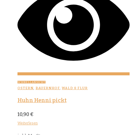
SCHNELLANSICHT
OSTERN
,
BAUERNHOF
,
WALD & FLUR
Huhn Henni pickt
10,90
€
Weiterlesen