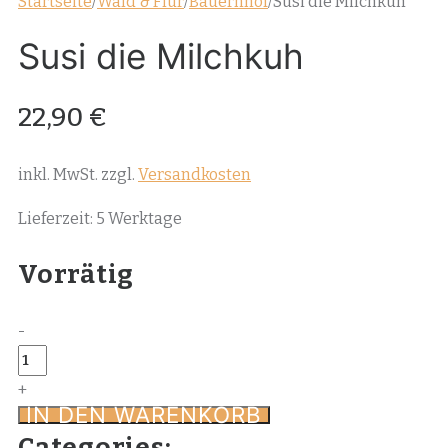
Startseite
/
Wald & Flur
/
Bauernhof
/
Susi die Milchkuh
Susi die Milchkuh
22,90
€
inkl. MwSt.
zzgl.
Versandkosten
Lieferzeit:
5 Werktage
Vorrätig
-
Susi
die
+
IN DEN WARENKORB
Milchkuh
Menge
Categories: